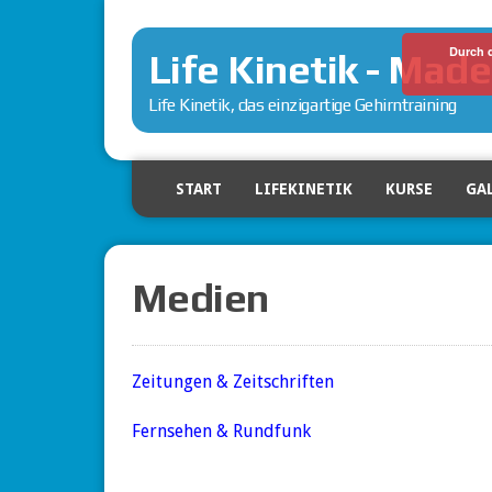
Durch 
Life Kinetik - Made
Life Kinetik, das einzigartige Gehirntraining
START
LIFEKINETIK
KURSE
GA
Medien
Zeitungen & Zeitschriften
Fernsehen & Rundfunk